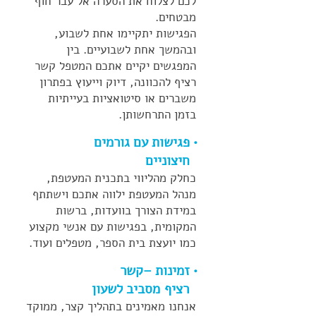
לכם לצלוח את הסערה אל עבר חוף
מבטחים.
הפגישות יתקיימו אחת לשבוע,
ובהמשך אחת לשבועיים. בין
המפגשים יקיים אתכם המטפל קשר
רציף להכוונה, דיוק וייעוץ בפתרון
משברים או סיטואציות בעייתיות
בזמן התרחשותן.
• פגישות עם גורמים
חיצוניים
כחלק מהליווי בתכנית המעטפת,
מנהל המעטפת ילווה אתכם וישתתף
במידת הצורך בוועדות, ברשות
המקומית, בפגישות עם אנשי מקצוע
כמו יועצת בית הספר, מטפלים ועוד.
• זמינות –קשר
רציף מסביב לשעון
אנחנו מאמינים בתהליך קצר, ממוקד