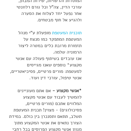
המוסדות והרשויות, שירות המבחן,
עורכי הדין, צה"ל וכל גורם רלוונטי
אחר נפעל יחד לצלוח את הסערה
ולהגיע אל חוף מבטחים.
תוכנית המעטפת
מופעלת ע"י מנהל
המעטפת המתפקד כמו מנצח על
תזמורת מרובת כלים במטרה ליצור
הרמוניה שלמה.
אנו עובדים בשיתוף פעולה עם אנשי
מקצוע* נוספים שאנו מגייסים
למעטפת: מורים פרטיים, פסיכיאטריים,
אנשי טיפול, עורכי דין ועוד.
*אנשי מקצוע -
אם אתם מעוניינים
להמשיך לעבוד עם אנשי מקצוע
המלווים אתכם (מורים פרטיים,
פסיכולוגים) - מצוין! תכנית המעטפת
תשלב, תתאם ותסנכרן בין כולם. במידת
הצורך נתאים את אנשי המקצוע מתוך
מגוון אנשי מקצוע הפרוסים בכל רחבי