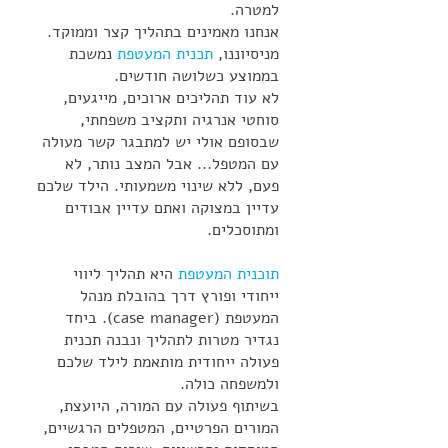
למטרה.
אנחנו מאמינים בתהליך קצר וממוקד.
מניסיוננו,
תכנית המעטפת
נמשכת
בממוצע כשלושה חודשים.
לא עוד תהליכים ארוכים, מייגעים,
סוחטי אנרגיה ותקציב משפחתי,
שבסופם אולי יש למתבגר קשר מעולה
עם המטפל... אבל המצב נותר, לא
פעם, ללא שינוי משמעותי. הילד שלכם
עדיין במצוקה ואתם עדיין אבודים
ומתוסכלים.
תוכנית המעטפת
היא תהליך ליווי
ייחודי ופורץ דרך בהובלת מנהל
המעטפת (case manager). ביחד
נגדיר מטרות לתהליך ונבנה תכנית
פעולה ייחודית מותאמת לילד שלכם
ולמשפחה כולה.
בשיתוף פעולה עם המורה, היועצת,
המורים הפרטיים, המטפלים הרגשיים,