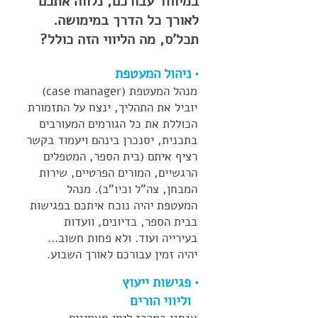
במיוחד עבורכם, נלווה אתכם
לאורך כל הדרך במימושה.
תכל'ס, מה הליווי הזה כולל?
• ניהול המעטפת
מנהל המעטפת (case manager)
יוביל את התהליך, ינצח על התזמורת
הכוללת את כל הגורמים המעורבים
בתכנית, יסנכרן בינהם ויעמוד בקשר
רציף איתם (בית הספר, המטפלים
הרגשיים, המורים הפרטיים, שירות
המבחן, צה"ל וכיו"ב). מנהל
המעטפת יהיה נוכח איתכם בפגישות
בבית הספר, בדיונים, וועדות
בעירייה ועוד. ולא פחות חשוב...
יהיה זמין עבורכם לאורך השבוע.
• פגישות ייעוץ
וליווי הורים