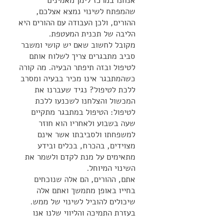
אנחנו במרכז לימן מאמינים
שהמפתח לשינוי נמצא אצלכם,
ההורים, ולכן העבודה עם ההורים היא
הליבה של תכנית המעטפת.
מקובל לחשוב שאם יש קושי ומשבר
סביב מתבגרים צריך לשלוח אותם
לטיפול ובזה תיפתר הבעיה. מה קורה
כשהמתבגר אינו מכיר בבעיה ומסרב
ללכת לטיפול? נגיד שעברנו את
המכשול והצלחנו לשכנעו ללכת
לטיפול: הטיפול במתבגר מתקיים
שעה בשבוע ולאחריו הוא חוזר
למשפחתו ולסביבתו אשר אינם
מצוידים, בהכרח, בכלים ובידע
מתאימים על מנת לקדם ולשמר את
השינוי המיוחל.
אתם, ההורים, הם אלה שנוכחים
בחייו באופן מתמשך ואתם אלה
שיכולים להוביל לשינוי של ממש.
בעזרת התמיכה והליווי שלנו אנו