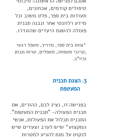
אתכם לפגישה הראשונה: סיכומי
טיפולים קודמים, אבחונים,
תעודות בית ספר, פלט משוב וכל
מידע רלוונטי אחר ונבנה תכנית
פעולה להשגת היעדים שהוגדרו.
*צוות בית ספר, מדריך, מטפל רגשי
,קרובי משפחה, מטפלים, שרות מבחן
וכיו"ב.
3. הצגת תכנית
המעטפת
בפגישה זו, נציג לכם, ההורים, את
תכנית הפעולה- "תכנית המעטפת".
התכנית תכלול את הפעולות, אנשי
המקצוע* שיש לערב וצעדים שיש
לנקוט על מנת להגיע למטרות