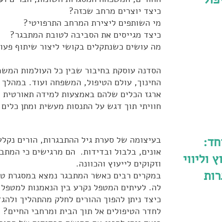
כיצד יוצרים מרחב שכזה?
מי השותפים ליצירת המרחב התרפויטי?
כיצד מגייסים את הסביבה לטובת המתבגר?
מה עושים כשנתקלים בקושי ליצור שיתוף פעו
הסדנה עוסקת בחיבור שבין כל העולמות המשמ
החינוך, עולם הטיפול, המשפחה ועוד. במהלך
ארגז הכלים שלהם באמצעות למידה תאורטית לצ
חוויתי תוך דגש על התנסות מעשית ומתן כלים
חד:
בעיצומה של סערת גיל ההתבגרות, הורים נקלע
אונים, בלבול ובדידות. הם מרגישים כי המתבג
 וליווי
וזקוקים לייעוץ והכוונה.
רות
במקרים רבים כאשר המתבגר נמצא במסגרת טיפו
לה. לעיתים המטפל נקרע בין הנאמנות למטפל ל
כיצד ניתן להפוך ההורים לחלק מהתהליך ולהג
לחדר הטיפולים אל תוך הבית ומרחבי החיים?