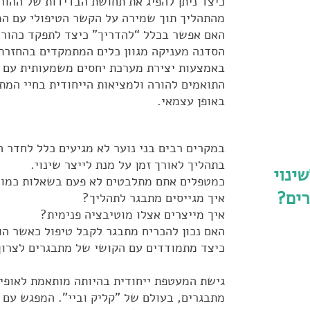
כיצד ניתן להפיג את תחושת הבדידות של ההור
מהתהליך תוך שמירה על הקשר הטיפולי עם ה
האם אפשר בכלל “להדריך” כיצד לתפקד כהורי
הסדנה מעניקה מגוון כלים המתמקדים בהחזרת
באמצעות יצירת מערכת יחסים משמעותית עם ה
התואמים להורה ולמציאות הייחודית בחיי המת
באופן עצמאי.
במקרים רבים בני נוער לא מגיעים כלל לחדר 
בתהליך לאורך זמן על מנת לייצר שינוי.
ינוי
כמטפלים אתם מתלבטים לא פעם בשאלות כמו:
ים?
איך מגייסים מתבגר לתהליך?
איך מייצרים אצלו מוטיבציה פנימית?
האם נכון להכריח מתבגר לקבל טיפול כאשר ה
כיצד מתמודדים עם הקושי של מתבגרים לצרוך
גישת המעטפת ייחודית בהיותה מותאמת לאופיי
מתבגרים, בעולם של "קליק וביי". המפגש עם