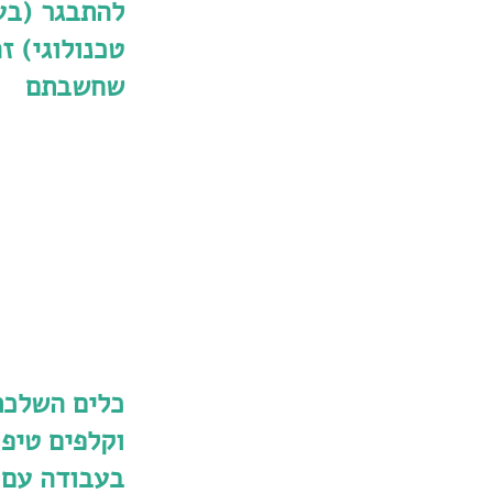
להתבגר (בע
טכנולוגי) ז
שחשבתם
כלים השלכת
וקלפים טיפו
בעבודה עם 