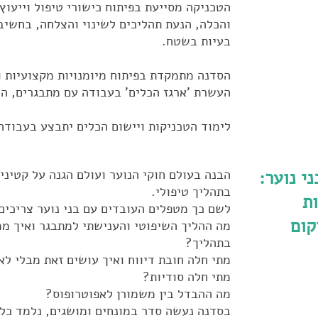
הטכניקה מסייעת בפיתוח כישורי טיפול וייעוץ
והכלה, הנעת תהליכים לשינוי והצלחה, בחשיב
בעיות בשטח.
הסדנה מתמקדת בפיתוח מיומנויות מקצועיות וכ
העשרת 'ארגז הכלים' בעבודה עם מתבגרים, הנ
לימוד הטכניקות ויישום הכלים יתבצע בעבודה
ני נוער:
הבנה בעולם חוקי הנוער ועולם הגנה על קטיני
בתהליך טיפולי.
ת
לשם כך מטפלים העובדים עם בני נוער צריכים
קום
מה ההליך השיפוטי והענישתי למתבגר ואיך ממ
בתהליך?
מתי חלה חובת דיווח ואיך עושים זאת מבלי ל
מתי חלה סודיות?
מה ההבדל בין משמורן לאפוטרופוס?
בסדנה נעשה סדר במונחים ומושגים, נלמד כל