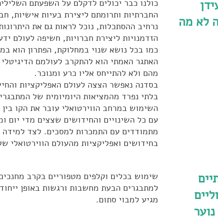
ידן
כולנו כבר יכולים לדקלם על השפעתם השלילי
החברתיות ותרומתם ליצירת בעיות אישיות, חבר
ה לא מה
נרחיב ההסתכלות, נוכל לראות גם את היתרונות
הזדמנויות ליצירת חברויות, חשיפה לעולם ידע 
כמו בכל נושא שנוי במחלוקת, הפתרון הוא במו
האתגר האמתי הוא להתקרב לעולמם הדיגיטלי 
מהם ולא להתייחס אליו כרע ומנוכר.
בסדנה נאפשר הצצה לעולם האפליקציות והחיי
בלתי נפרד מהמציאות היומיומית של המתבגרי
השימוש במרחב הווירטואלי עובר את הקו בין 
עם כל השינויים והחידושים שצצים מדי יום ומ
מתמודדים עם התמכרות למסכים. לצד למידה 
בחידושים ואפליקציות מהעולם הווירטואלי של
יים
שימוש בכלים וקלפים מטפוריים בקרב מחנכים
למתבגרים הבעת מחשבות ורגשות באופן ייחוד
ליים
מגיע למבוי סתום.
נוער