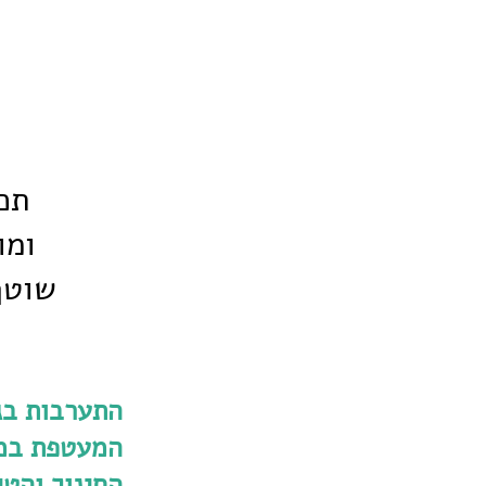
תכ
ומו
שוטף
התערבות בג
המעטפת במ
החינוך והטי